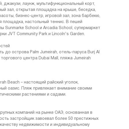
, джакузи, лаунж, мультифункциональный корт,
ый зал, открытая площадка на крыше, беседка,
расоты, бизнес-центр, игровой зал, зона барбекю,
я площадка, настольный теннис. В пешей
ы Sunmarke School и Arcadia School, супермаркет
рки JVT Community Park и Lincoln's Garden.
остей
ь до острова Palm Jumeirah, отель-паруса Burj Al
, торгового центра Dubai Mall, пляжа Jumeirah
rah Beach – настоящий райский уголок,
ый оазис. Пляж привлекает внимание своими
тическими растениями и садами.
 крупных компаний на рынке ОАЭ, основанная в
ность застройщик завоевал более 50 престижных
 качеству недвижимости и индивидуальному