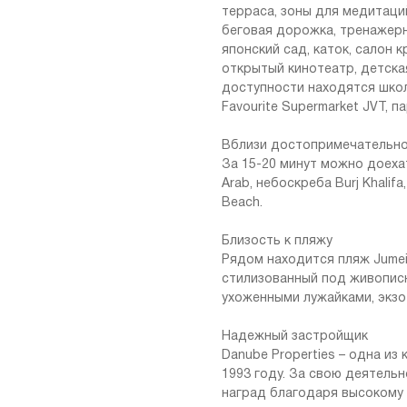
терраса, зоны для медитаций
беговая дорожка, тренажерн
японский сад, каток, салон к
открытый кинотеатр, детска
доступности находятся школ
Favourite Supermarket JVT, па
Вблизи достопримечательн
За 15-20 минут можно доехат
Arab, небоскреба Burj Khalifa
Beach.
Близость к пляжу
Рядом находится пляж Jumei
стилизованный под живописн
ухоженными лужайками, экзо
Надежный застройщик
Danube Properties – одна из
1993 году. За свою деятель
наград благодаря высокому