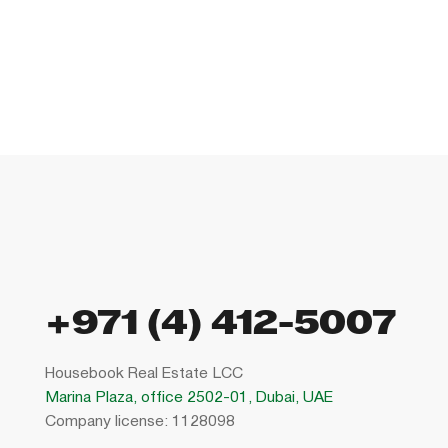
+971 (4) 412-5007
Housebook Real Estate LCC
Marina Plaza, office 2502-01, Dubai, UAE
Company license: 1128098
Использование сайта означает согласие с
пользовательским соглашением
,
правилами использования cookies
и
политикой конфиденциальности