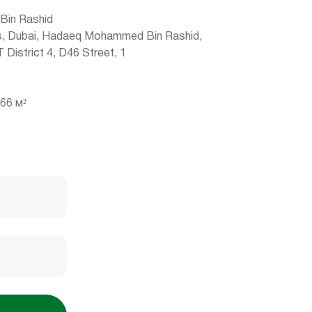
in Rashid
s, Dubai, Hadaeq Mohammed Bin Rashid,
T District 4, D46 Street, 1
66 м²