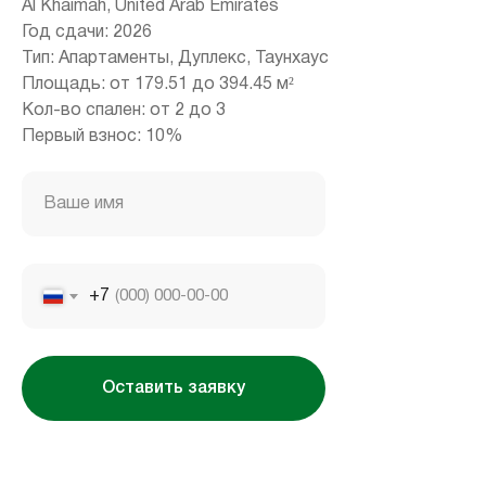
Al Khaimah, United Arab Emirates
+971 (4) 412-5007
Год сдачи: 2026
Тип: Апартаменты, Дуплекс, Таунхаус
Площадь: от 179.51 до 394.45 м²
Кол-во спален: от 2 до 3
Housebook Real Estate LCC
Первый взнос: 10%
Marina Plaza, office 2502-01, Dubai, UAE
Company license: 1128098
Ваше имя
+7
Оставить заявку
Использование сайта означает согласие
с
пользовательским соглашением
,
правилами