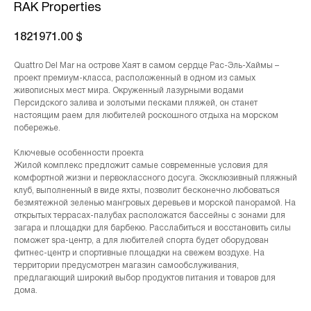
RAK Properties
1821971.00
$
Quattro Del Mar на острове Хаят в самом сердце Рас-Эль-Хаймы –
проект премиум-класса, расположенный в одном из самых
живописных мест мира. Окруженный лазурными водами
Персидского залива и золотыми песками пляжей, он станет
настоящим раем для любителей роскошного отдыха на морском
побережье.
Ключевые особенности проекта
Жилой комплекс предложит самые современные условия для
комфортной жизни и первоклассного досуга. Эксклюзивный пляжный
клуб, выполненный в виде яхты, позволит бесконечно любоваться
безмятежной зеленью мангровых деревьев и морской панорамой. На
открытых террасах-палубах расположатся бассейны с зонами для
загара и площадки для барбекю. Расслабиться и восстановить силы
поможет spa-центр, а для любителей спорта будет оборудован
фитнес-центр и спортивные площадки на свежем воздухе. На
территории предусмотрен магазин самообслуживания,
предлагающий широкий выбор продуктов питания и товаров для
дома.