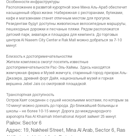
Особенности инфраструктуры
Расположение в развитой курортной зоне Мина Аль-Араб обеспечит
насыщенный образ жизни. Набережная с ресторанами, бутиками,
кафе и магазинами станет отличным местом для прогулок.
Резидентам будут доступны живописные велосипедные маршруты,
пешеходные дорожки и песчаные пляжи. Рядом расположатся
детский парк, аквапарк и площадка для кемпинга. До торговых
центров Al Naeem City Center и Rak Mall можно добраться за 7-10
минут.
Близость к достопримечательностям
Жители комплекса смогут посетить известные
достопримечательности Рас-Эль-Хаймы. Здесь находятся
жемчужная ферма и Музей жемчуга, старинный город-призрак Аль-
Джазира, древний форт Дайя, национальный музей и горная
вершина Jebel Jais со смотровой площадкой.
Транспортная доступность
Остров Хаят соединен с сушей несколькими мостами, по которым за
10 минут можно доехать до города. До ближайшей больницы и
школы – не более 10-15 минут. Дорога до международного
аэропорта Ras Al Khaimah International Airport займет 25 минут.
Район: Sector 6
Адрес: 19, Nakheel Street, Mina Al Arab, Sector 6, Ras