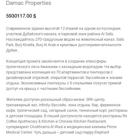
Damac Properties
5930117.00
$
Современное здание высотой 12 этажей на одном из последних
участков Дубайского канала, в парковой зоне района Al Safa.
Наслаждайтесь 270-градусным видом на живописный канал, Safa
Park, Burj Khalifa, Burj Al Arab и культовые достопримечательности
Дубая.
Концепция проекта заключается в создании атмосферы
тропического леса Амазонки с каскадным водопадом. На выбор
представлена коллекция из 70 апартаментов и пентхаусов с
дизайнерской отделкой, открытой террасой, бассейном и зонами
отдыха. Эксклюзивные пентхаусы с 6 спальнями получат прямой
доступ на крышу с частными бассейнами.
Жителям доступен роскошный образ жизни: SPA-центр,
тренажерный зал, infinity-бассейн, зона отдыха, бар, фирменное
кафе, тропический сад, сигарный салон, теннисный корт, рестораны
и детская площадка. В пешей доступности находятся рестораны Rx
Coffee Apothecary & Kitchen и Chinese Kitchen Restaurant,
супермаркет Choithrams Al Wasl и медицинская клиника Prime
Medical Center. Чуть дальше – детский сад Happy Elephant