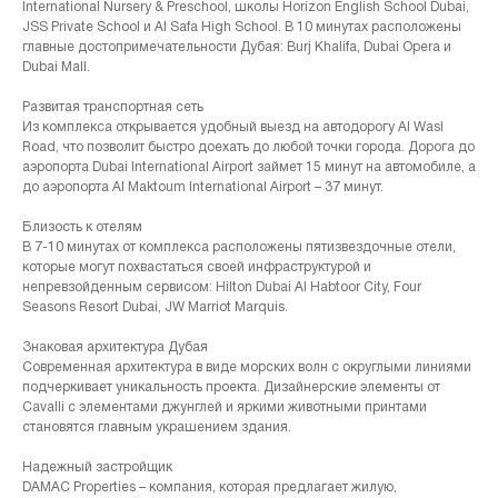
International Nursery & Preschool, школы Horizon English School Dubai,
JSS Private School и Al Safa High School. В 10 минутах расположены
главные достопримечательности Дубая: Burj Khalifa, Dubai Opera и
Dubai Mall.
Развитая транспортная сеть
Из комплекса открывается удобный выезд на автодорогу Al Wasl
Road, что позволит быстро доехать до любой точки города. Дорога до
аэропорта Dubai International Airport займет 15 минут на автомобиле, а
до аэропорта Al Maktoum International Airport – 37 минут.
Близость к отелям
В 7-10 минутах от комплекса расположены пятизвездочные отели,
которые могут похвастаться своей инфраструктурой и
непревзойденным сервисом: Hilton Dubai Al Habtoor City, Four
Seasons Resort Dubai, JW Marriot Marquis.
Знаковая архитектура Дубая
Современная архитектура в виде морских волн с округлыми линиями
подчеркивает уникальность проекта. Дизайнерские элементы от
Cavalli с элементами джунглей и яркими животными принтами
становятся главным украшением здания.
Надежный застройщик
DAMAC Properties – компания, которая предлагает жилую,