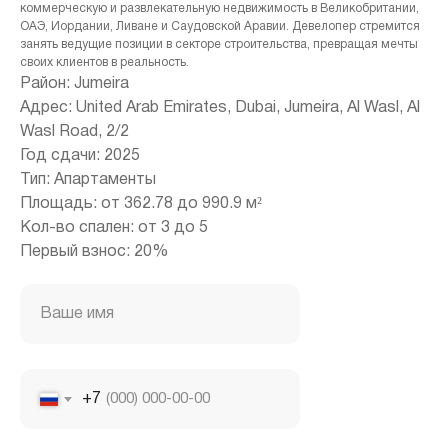
коммерческую и развлекательную недвижимость в Великобритании,
ОАЭ, Иордании, Ливане и Саудовской Аравии. Девелопер стремится
занять ведущие позиции в секторе строительства, превращая мечты
своих клиентов в реальность.
Район: Jumeira
+971 (4) 412-5007
Адрес: United Arab Emirates, Dubai, Jumeira, Al Wasl, Al
Wasl Road, 2/2
Год сдачи: 2025
Тип: Апартаменты
Housebook Real Estate LCC
Площадь: от 362.78 до 990.9 м²
Marina Plaza, office 2502-01, Dubai, UAE
Кол-во спален: от 3 до 5
Company license: 1128098
Первый взнос: 20%
Ваше имя
+7