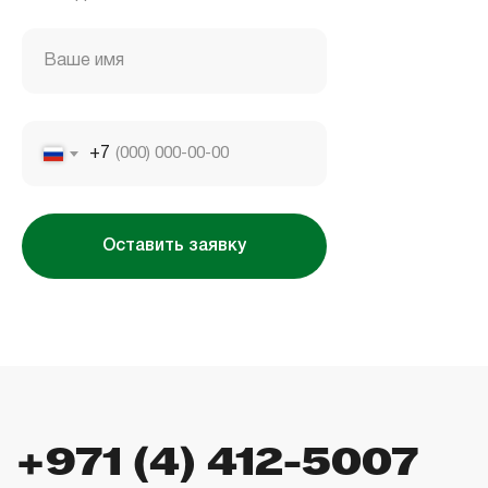
Housebook Real Estate LCC
Marina Plaza, office 2502-01, Dubai, UAE
Company license: 1128098
Ваше имя
+7
Оставить заявку
Использование сайта означает согласие
с
пользовательским соглашением
,
правилами
использования cookies
и
политикой
конфиденциальности