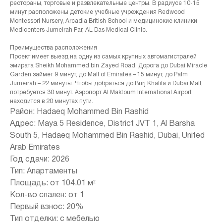
рестораны, торговые и развлекательные центры. В радиусе 10-15
минут расположены детские учебные учреждения Redwood
Montessori Nursery, Arcadia British School и медицинские клиники
Medicenters Jumeirah Par, AL Das Medical Clinic.
Преимущества расположения
Проект имеет выезд на одну из самых крупных автомагистралей
эмирата Sheikh Mohammed bin Zayed Road. Дорога до Dubai Miracle
Garden займет 9 минут, до Mall of Emirates – 15 минут, до Palm
Jumeirah – 22 минуты. Чтобы добраться до Burj Khalifa и Dubai Mall,
потребуется 30 минут. Аэропорт Al Maktoum International Airport
находится в 20 минутах пути.
Район: Hadaeq Mohammed Bin Rashid
Адрес: Maya 5 Residence, District JVT 1, Al Barsha
South 5, Hadaeq Mohammed Bin Rashid, Dubai, United
Arab Emirates
Год сдачи: 2026
Тип: Апартаменты
+971 (4) 412-5007
Площадь: от 104.01 м²
Кол-во спален: от 1
Первый взнос: 20%
Тип отделки: с мебелью