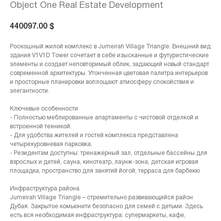
Object One Real Estate Development
440097.00
$
Роскошный жилой комплекс в Jumeirah Village Triangle. Внешний вид
здания V1V1D Tower сочетает в себе изысканные и футуристические
элементы и создает неповторимый облик, задающий новый стандарт
современной архитектуры. Утонченная цветовая палитра интерьеров
и просторные планировки воплощают атмосферу спокойствия и
элегантности.
Ключевые особенности
- Полностью меблированные апартаменты с чистовой отделкой и
встроенной техникой.
- Для удобства жителей и гостей комплекса представлена
четырехуровневая парковка.
- Резидентам доступны: тренажерный зал, отдельные бассейны для
взрослых и детей, сауна, кинотеатр, лаунж-зона, детская игровая
площадка, пространство для занятий йогой, терраса для барбекю
Инфраструктура района
Jumeirah Village Triangle – стремительно развивающийся район
Дубая. Закрытое комьюнити безопасно для семей с детьми. Здесь
есть вся необходимая инфраструктура: супермаркеты, кафе,