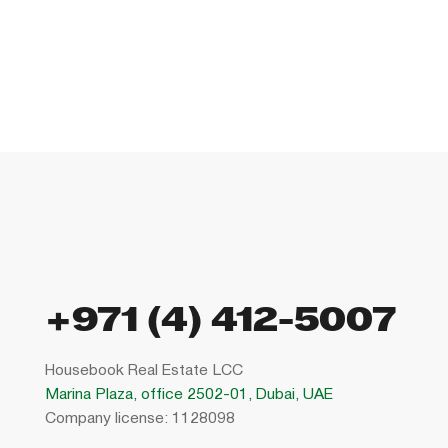
+971 (4) 412-5007
Housebook Real Estate LCC
Marina Plaza, office 2502-01, Dubai, UAE
Company license: 1128098
Использование сайта означает согласие с
пользовательским соглашением
,
правилами использования cookies
и
политикой конфиденциальности