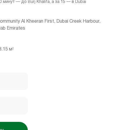
0 минут — до Burj Khalifa, а за 15 — в Dubai
Community Al Kheeran First, Dubai Creek Harbour,
rab Emirates
.15 м²