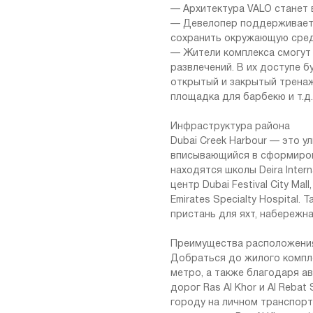
— Архитектура VALO станет
— Девелопер поддерживает 
сохранить окружающую сред
— Жители комплекса смогут
развлечений. В их доступе б
открытый и закрытый тренаж
площадка для барбекю и т.д.
Инфраструктура района
Dubai Creek Harbour — это 
вписывающийся в сформиров
находятся школы Deira Interna
центр Dubai Festival City Mal
Emirates Specialty Hospital.
пристань для яхт, набережна
Преимущества расположени
Добраться до жилого компле
метро, а также благодаря а
дорог Ras Al Khor и Al Reba
городу на личном транспорт