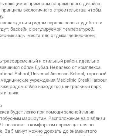
 выдающимся примером современного дизайна.
принципы экологичного строительства, чтобы
у.
 наслаждаться рядом первоклассных удобств и
удут: бассейн с регулируемой температурой,
ерные залы, места для отдыха, велнес-зоны,
ультрасовременный и стильный район, идеально
авшийся облик Дубая. Недалеко от комплекса
tional School, Universal American School, торговый
l, медицинские учреждения Mediclinic Creek Harbour,
 Также рядом с Valo находятся центральный парк,
я и пляж.
я
кса будет легко при помощи зеленой линии
втобусным маршрутам. Расположение Valo вблизи
t St. позволит с комфортом перемещаться по
е. За 5 минут можно доехать до знаменитого