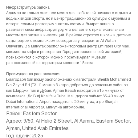
Инфраструктура района
Аджман не только отличное место для любителей пляжного отдыха и
водных видов спорта, но и центр традиционной культуры с музеями и
историческими достопримечательностями. Эмират активно
развивает свою инфраструктуру, что делает его привлекательным
местом для жизни и инвестиций. В районе строятся школы и детские
сады, рядом с комплексом возводится университет Al Watan
University. В 5 минутах расположен торговый центр Emirates City Mall,
множество кафе и ресторанов. Город интересен своей историей,
познакомится с которой можно, посетив Ajman Museum
расположенный на территории крепости 18 века.
Преимущества расположения
Благодаря близкому расположению к магистрали Sheikh Mohammed
Bin Zayed Rd (E311) можно быстро добраться до основных районов
как Шарджи, так и Дубая. Ajman Beach находится в 15 минутах от
комплекса. До Burj Khalifa и Dubai Mall дорога займет 35-40 минут.
Dubai International Airport находится в 30 минутах, а до Sharjah
International Airport 20 минут на автомобиле.
Район: Eastern Sector
Адрес: 9/50, Al Helio 2 Street, Al Aamra, Eastern Sector,
Ajman, United Arab Emirates
+971 (4) 412-5007
Год сдачи: 2025