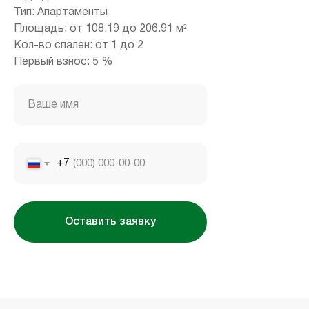
Тип: Апартаменты
Площадь: от 108.19 до 206.91 м²
Кол-во спален: от 1 до 2
Housebook Real Estate LCC
Первый взнос: 5 %
Marina Plaza, office 2502-01, Dubai, UAE
Company license: 1128098
Ваше имя
+7
Оставить заявку
Использование сайта означает согласие
с
пользовательским соглашением
,
правилами
использования cookies
и
политикой