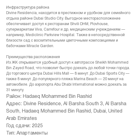
Инфраструктура района
Divine Residencia, находится в престижном и удобном для семейного
отдыха районе Dubai Studio City. Выгодное месторасположение
обеспечивает доступ к ресторанам Shvili DHM, Plovhouse,
супермаркетам Viva, Carrefour и др, медицинским учреждениям —
например, Mediclinic Parkview Hospital. Также в непосредственной
близости сад с восхитительными цветочными композициями и
бабочками Miracle Garden.
Преимущества расположения
Из ЖК открывается удобный доступ к автотрассе Sheikh Mohammed
Bin Zayed Road, что позволит быстро доехать до любой точки города.
До торгового центра Dubai Hills Mall — 8 минут. До Dubai Sports City —
также 8 минут. До популярного пляжа Marina Beach — 20 минут на
автомобиле. До аэропорта Abu Dhabi International можно доехать за
31 минуту.
Район: Hadaeq Mohammed Bin Rashid
Адрес: Divine Residence, Al Barsha South 3, Al Barsha
South, Hadaeq Mohammed Bin Rashid, Dubai, United
Arab Emirates
+971 (4) 412-5007
Год сдачи: 2025
Тип: Апартаменты