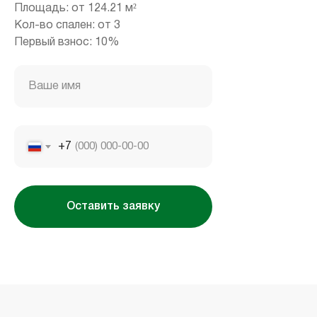
Площадь: от 124.21 м²
Кол-во спален: от 3
Housebook Real Estate LCC
Первый взнос: 10%
Marina Plaza, office 2502-01, Dubai, UAE
Company license: 1128098
Ваше имя
+7
Оставить заявку
Использование сайта означает согласие
с
пользовательским соглашением
,
правилами
использования cookies
и
политикой
конфиденциальности