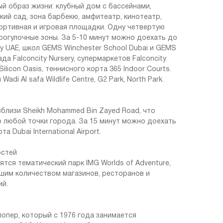
 образ жизни: клубный дом с бассейнами,
кий сад, зона барбекю, амфитеатр, кинотеатр,
портивная и игровая площадки. Одну четвертую
рогулочные зоны. За 5-10 минут можно доехать до
ty UAE, школ GEMS Winchester School Dubai и GEMS
ада Falconcity Nursery, супермаркетов Falconcity
Silicon Oasis, теннисного корта 365 Indoor Courts.
di Al safa Wildlife Centre, G2 Park, North Park.
близи Sheikh Mohammed Bin Zayed Road, что
 любой точки города. За 15 минут можно доехать
Dubai International Airport.
остей
ятся тематический парк IMG Worlds of Adventure,
льшим количеством магазинов, ресторанов и
ий.
лопер, который с 1976 года занимается