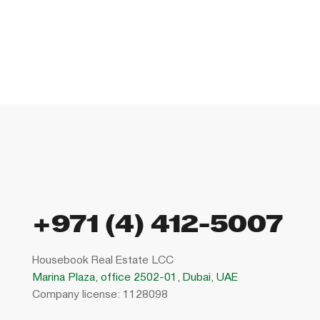
+971 (4) 412-5007
Housebook Real Estate LCC
Marina Plaza, office 2502-01, Dubai, UAE
Company license: 1128098
Использование сайта означает согласие с
пользовательским соглашением
,
правилами использования cookies
и
политикой конфиденциальности