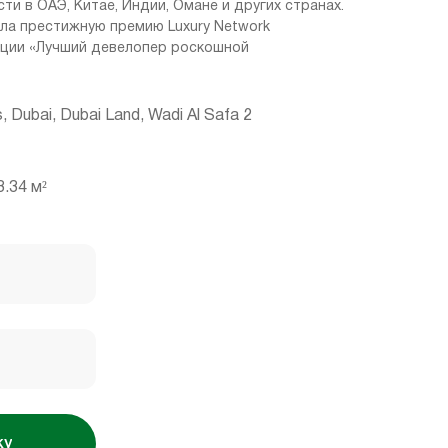
и в ОАЭ, Китае, Индии, Омане и других странах.
ила престижную премию Luxury Network
нации «Лучший девелопер роскошной
, Dubai, Dubai Land, Wadi Al Safa 2
.34 м²
ку