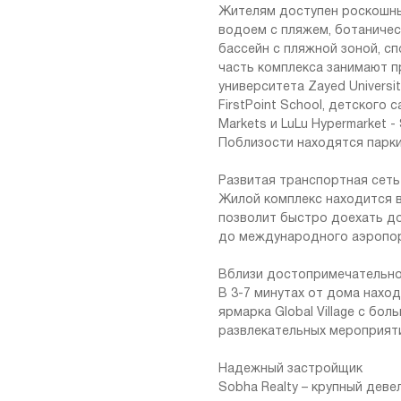
Жителям доступен роскошный
водоем с пляжем, ботаничес
бассейн с пляжной зоной, с
часть комплекса занимают п
университета Zayed Universi
FirstPoint School, детского с
Markets и LuLu Hypermarket - 
Поблизости находятся парки Wa
Развитая транспортная сеть
Жилой комплекс находится в
позволит быстро доехать до
до международного аэропорта 
Вблизи достопримечательн
В 3-7 минутах от дома наход
ярмарка Global Village с бо
развлекательных мероприят
Надежный застройщик
Sobha Realty – крупный деве