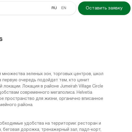
RU
EN
Оставить заявку
s
 множества зеленых зон, торговых центров, школ
 первую очередь подойдет тем, кто ценит
локации. Локация в районе Jumeirah Village Circle
добствам современного мегаполиса. Helvetia
ое пространство для жизни, органично вписанное
мейного района.
обходимые удобства на территории: ресторан и
н, беговая дорожка, тренажерный зал, падл-корт,