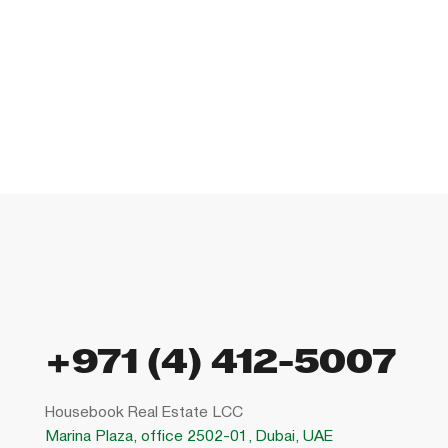
+971 (4) 412-5007
Housebook Real Estate LCC
Marina Plaza, office 2502-01, Dubai, UAE
Company license: 1128098
Использование сайта означает согласие с
пользовательским соглашением
,
правилами использования cookies
и
политикой конфиденциальности