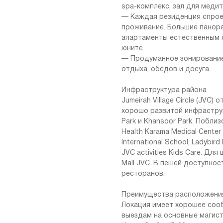
spa-комплекс, зал для меди
— Каждая резиденция спрое
проживание. Большие панор
апартаменты естественным 
юните.
— Продуманное зонирование
отдыха, обедов и досуга.
Инфраструктура района
Jumeirah Village Circle (JVC
хорошо развитой инфраструк
Park и Khansoor Park. Побли
Health Karama Medical Cente
International School, Ladybird 
JVC activities Kids Care. Дл
Mall JVC. В пешей доступно
ресторанов.
Преимущества расположени
Локация имеет хорошее соо
выездам на основные магистр