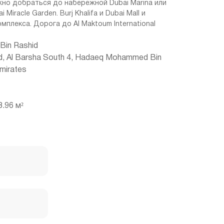
ожно добраться до набережной Dubai Marina или
Miracle Garden. Burj Khalifa и Dubai Mall и
мплекса. Дорога до Al Maktoum International
in Rashid
rd, Al Barsha South 4, Hadaeq Mohammed Bin
Emirates
.96 м²