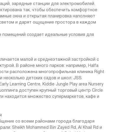
таций, зарядные станции для электромобилей.
ктирована так, чтобы обеспечить комфортное
амные окна и открытая планировка наполняют
светом и дарят ощущение простора в каждом
 помещений создает идеальные условия для
) отличается малой и среднеэтажной застройкой с
турой. В районе много парков: например, Halfa
зости расположена многопрофильная клиника Right
r и несколько детских садов и школ: JSS
Early Learning Centre, Kiddie Jungle Play area Nursery
я шоппинга доступен крупный торговый центр Circle
сти находится множество супермаркетов, кафе и
я
бщение со всеми районами города благодаря
али: Sheikh Mohammed Bin Zayed Rd, Al Khail Rd и