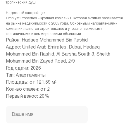
тропический душ.
Надежный застройщик
Omniyat Properties – крупная компания, которая активно развивается
на рынке недвижимости с 2005 года. Основными направлениями
компании является строительство и управление жилыми,
гостиничными и коммерческими объектами.
Район: Hadaeq Mohammed Bin Rashid
+971 (4) 412-5007
Адрес: United Arab Emirates, Dubai, Hadaeq
Mohammed Bin Rashid, Al Barsha South 3, Sheikh
Mohammad Bin Zayed Road, 2/9
Год сдачи: 2026
Housebook Real Estate LCC
Тип: Апартаменты
Marina Plaza, office 2502-01, Dubai, UAE
Площадь: от 121.59 м²
Company license: 1128098
Кол-во спален: от 2
Первый взнос: 20%
Ваше имя