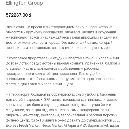
Ellington Group
572237.00
$
Эксклюзивный проект в быстрорастущем районе Arjan, который
относится к крупному сообществу Dubailand. Живите в окружении
живописных парков и наслаждайтесь захватывающими видами на
достопримечательности города. Это настоящий оазис, который
позволит вам восстановить связь с тишиной природного мира.
В комплексе представлены студии и апартаменты с 1-3 спальнями.
Во всех лотах предусмотрены ванная комната, прачечная, балкон и
кладовая. Часть апартаментов с собственным рабочим
пространством и комнатой для персонала. Для студий и
апартаментов с 1-2 спальнями предусмотрено одно парковочное
место, а для лотов с 3 спальнями — два.
На территории большой выбор первоклассных удобств: бассейны
для детей и взрослых, SPA-центр, площадка для пикника, игровые
корты, паровая баня и сауна, детские площадки, студия йоги и
медитации, зона для отдыха с шезлонгами, конференц-залы,
открытый кинотеатр, рестораны, велосипедная и беговая дорожки,
фитнес-центр. За 5-10 минут можно доехать до супермаркетов LuLu
Express Fresh Market, Nesto Market Al Arjan и VIVA Supermarket, школ