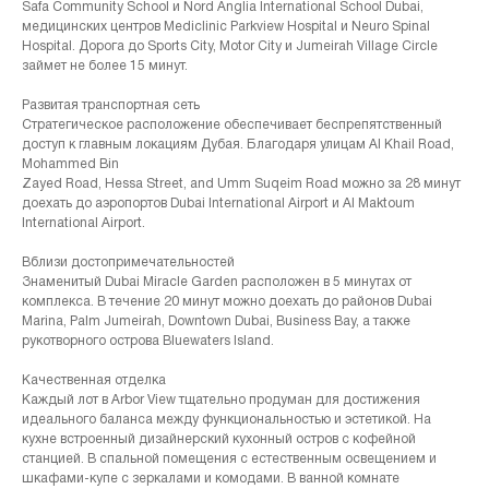
Safa Community School и Nord Anglia International School Dubai,
медицинских центров Mediclinic Parkview Hospital и Neuro Spinal
Hospital. Дорога до Sports City, Motor City и Jumeirah Village Circle
займет не более 15 минут.
Развитая транспортная сеть
Стратегическое расположение обеспечивает беспрепятственный
доступ к главным локациям Дубая. Благодаря улицам Al Khail Road,
Mohammed Bin
Zayed Road, Hessa Street, and Umm Suqeim Road можно за 28 минут
доехать до аэропортов Dubai International Airport и Al Maktoum
International Airport.
Вблизи достопримечательностей
Знаменитый Dubai Miracle Garden расположен в 5 минутах от
комплекса. В течение 20 минут можно доехать до районов Dubai
Marina, Palm Jumeirah, Downtown Dubai, Business Bay, а также
рукотворного острова Bluewaters Island.
Качественная отделка
Каждый лот в Arbor View тщательно продуман для достижения
идеального баланса между функциональностью и эстетикой. На
кухне встроенный дизайнерский кухонный остров с кофейной
станцией. В спальной помещения с естественным освещением и
шкафами-купе с зеркалами и комодами. В ванной комнате